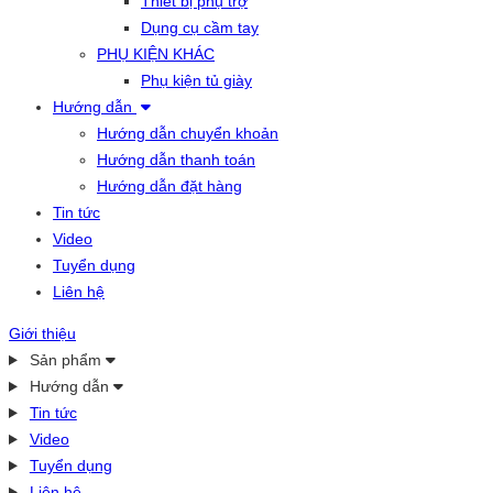
Thiết bị phụ trợ
Dụng cụ cầm tay
PHỤ KIỆN KHÁC
Phụ kiện tủ giày
Hướng dẫn
Hướng dẫn chuyển khoản
Hướng dẫn thanh toán
Hướng dẫn đặt hàng
Tin tức
Video
Tuyển dụng
Liên hệ
Giới thiệu
Sản phẩm
Hướng dẫn
Tin tức
Video
Tuyển dụng
Liên hệ