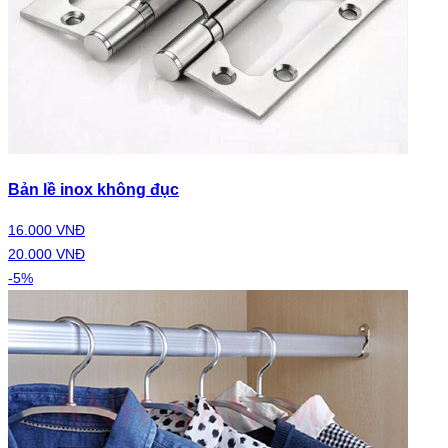
Bản lề inox không đục
16.000 VNĐ
20.000 VNĐ
-5%