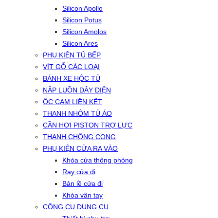
Silicon Apollo
Silicon Potus
Silicon Amolos
Silicon Ares
PHỤ KIỆN TỦ BẾP
VÍT GỖ CÁC LOẠI
BÁNH XE HỘC TỦ
NẮP LUỒN DÂY DIỆN
ỐC CAM LIÊN KẾT
THANH NHÔM TỦ ÁO
CẦN HƠI PISTON TRỢ LỰC
THANH CHỐNG CONG
PHỤ KIỆN CỬA RA VÀO
Khóa cửa thông phòng
Ray cửa đi
Bản lề cửa đi
Khóa vân tay
CÔNG CỤ DỤNG CỤ