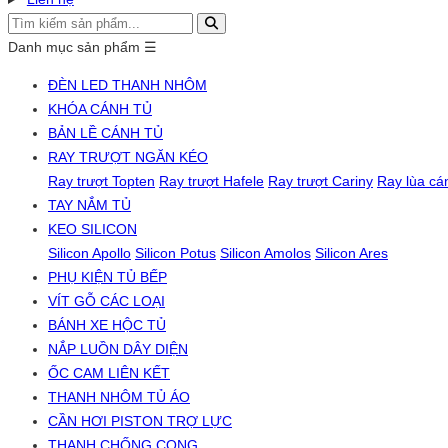
Danh mục sản phẩm
☰
ĐÈN LED THANH NHÔM
KHÓA CÁNH TỦ
BẢN LỀ CÁNH TỦ
RAY TRƯỢT NGĂN KÉO
Ray trượt Topten
Ray trượt Hafele
Ray trượt Cariny
Ray lùa cá
TAY NẮM TỦ
KEO SILICON
Silicon Apollo
Silicon Potus
Silicon Amolos
Silicon Ares
PHỤ KIỆN TỦ BẾP
VÍT GỖ CÁC LOẠI
BÁNH XE HỘC TỦ
NẮP LUỒN DÂY DIỆN
ỐC CAM LIÊN KẾT
THANH NHÔM TỦ ÁO
CẦN HƠI PISTON TRỢ LỰC
THANH CHỐNG CONG