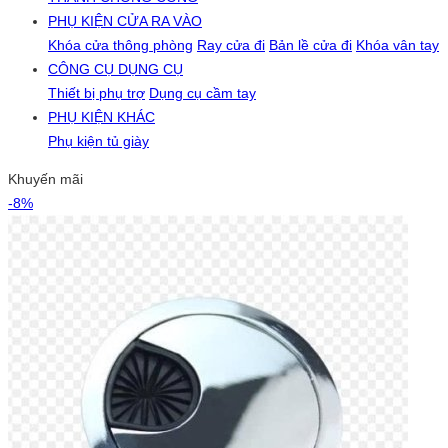
PHỤ KIỆN CỬA RA VÀO
Khóa cửa thông phòng
Ray cửa đi
Bản lề cửa đi
Khóa vân tay
CÔNG CỤ DỤNG CỤ
Thiết bị phụ trợ
Dụng cụ cầm tay
PHỤ KIỆN KHÁC
Phụ kiện tủ giày
Khuyến mãi
-8%