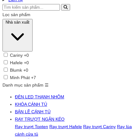
Lọc sản phẩm
Nhà sản xuất
Cariny
+0
Hafele
+0
Blumk
+0
Minh Phát
+7
Danh mục sản phẩm
☰
ĐÈN LED THANH NHÔM
KHÓA CÁNH TỦ
BẢN LỀ CÁNH TỦ
RAY TRƯỢT NGĂN KÉO
Ray trượt Topten
Ray trượt Hafele
Ray trượt Cariny
Ray lùa
cánh cửa tủ