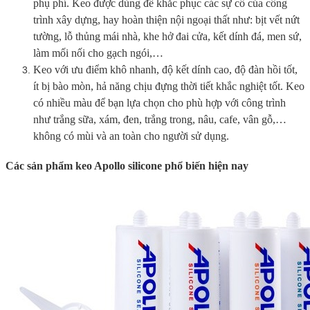
phụ phí. Keo được dùng để khắc phục các sự cố của công
trình xây dựng, hay hoàn thiện nội ngoại thất như: bịt vết nứt
tường, lỗ thủng mái nhà, khe hở đai cửa, kết dính đá, men sứ,
làm mối nối cho gạch ngói,…
Keo với ưu điểm khô nhanh, độ kết dính cao, độ đàn hồi tốt,
ít bị bào mòn, hả năng chịu đựng thời tiết khắc nghiệt tốt. Keo
có nhiều màu để bạn lựa chọn cho phù hợp với công trình
như trắng sữa, xám, đen, trắng trong, nâu, cafe, vân gỗ,…
không có mùi và an toàn cho người sử dụng.
Các sản phẩm keo Apollo silicone phổ biến hiện nay