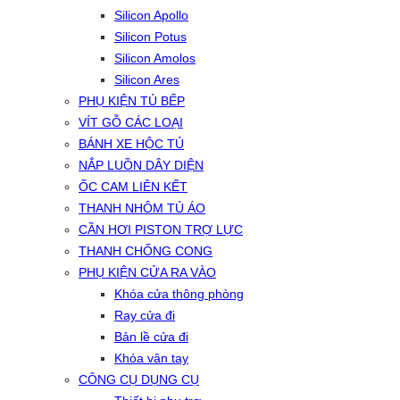
Silicon Apollo
Silicon Potus
Silicon Amolos
Silicon Ares
PHỤ KIỆN TỦ BẾP
VÍT GỖ CÁC LOẠI
BÁNH XE HỘC TỦ
NẮP LUỒN DÂY DIỆN
ỐC CAM LIÊN KẾT
THANH NHÔM TỦ ÁO
CẦN HƠI PISTON TRỢ LỰC
THANH CHỐNG CONG
PHỤ KIỆN CỬA RA VÀO
Khóa cửa thông phòng
Ray cửa đi
Bản lề cửa đi
Khóa vân tay
CÔNG CỤ DỤNG CỤ