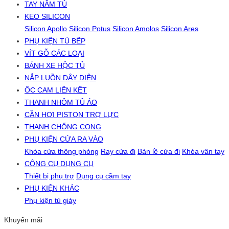
TAY NẮM TỦ
KEO SILICON
Silicon Apollo
Silicon Potus
Silicon Amolos
Silicon Ares
PHỤ KIỆN TỦ BẾP
VÍT GỖ CÁC LOẠI
BÁNH XE HỘC TỦ
NẮP LUỒN DÂY DIỆN
ỐC CAM LIÊN KẾT
THANH NHÔM TỦ ÁO
CẦN HƠI PISTON TRỢ LỰC
THANH CHỐNG CONG
PHỤ KIỆN CỬA RA VÀO
Khóa cửa thông phòng
Ray cửa đi
Bản lề cửa đi
Khóa vân tay
CÔNG CỤ DỤNG CỤ
Thiết bị phụ trợ
Dụng cụ cầm tay
PHỤ KIỆN KHÁC
Phụ kiện tủ giày
Khuyến mãi