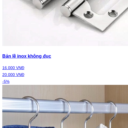
Bản lề inox không đục
16.000 VNĐ
20.000 VNĐ
-5%