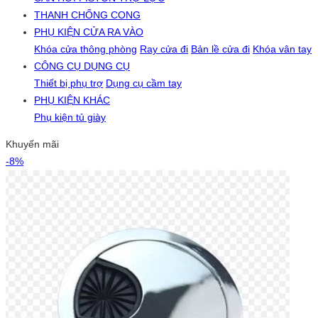
THANH CHỐNG CONG
PHỤ KIỆN CỬA RA VÀO
Khóa cửa thông phòng
Ray cửa đi
Bản lề cửa đi
Khóa vân tay
CÔNG CỤ DỤNG CỤ
Thiết bị phụ trợ
Dụng cụ cầm tay
PHỤ KIỆN KHÁC
Phụ kiện tủ giày
Khuyến mãi
-8%