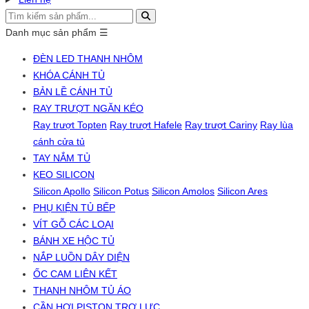
Danh mục sản phẩm
☰
ĐÈN LED THANH NHÔM
KHÓA CÁNH TỦ
BẢN LỀ CÁNH TỦ
RAY TRƯỢT NGĂN KÉO
Ray trượt Topten
Ray trượt Hafele
Ray trượt Cariny
Ray lùa
cánh cửa tủ
TAY NẮM TỦ
KEO SILICON
Silicon Apollo
Silicon Potus
Silicon Amolos
Silicon Ares
PHỤ KIỆN TỦ BẾP
VÍT GỖ CÁC LOẠI
BÁNH XE HỘC TỦ
NẮP LUỒN DÂY DIỆN
ỐC CAM LIÊN KẾT
THANH NHÔM TỦ ÁO
CẦN HƠI PISTON TRỢ LỰC