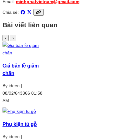
Email:
minhphatvietnam@gmail.com
Chia sẻ:
Bài viết liên quan
‹
›
Giá bản lề giảm
chấn
By ideen |
08/02/643366 01:58
AM
Phụ kiện tủ gỗ
By ideen |