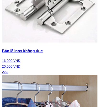
Bản lề inox không đục
16.000 VNĐ
20.000 VNĐ
-5%