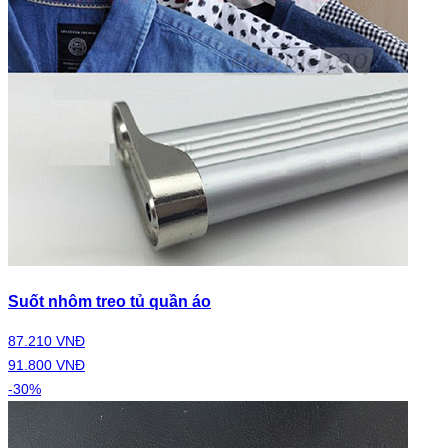
Suốt nhôm treo tủ quần áo
87.210 VNĐ
91.800 VNĐ
-30%