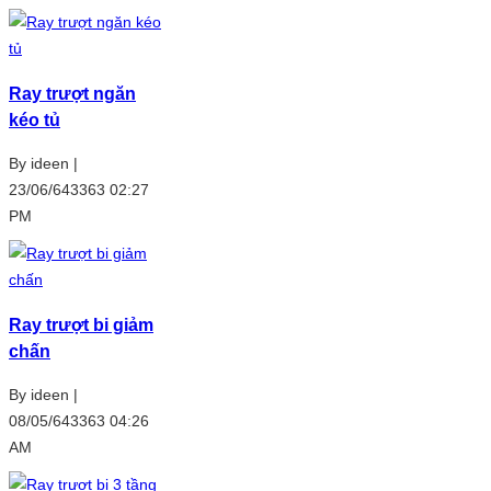
Ray trượt ngăn
kéo tủ
By ideen |
23/06/643363 02:27
PM
Ray trượt bi giảm
chấn
By ideen |
08/05/643363 04:26
AM