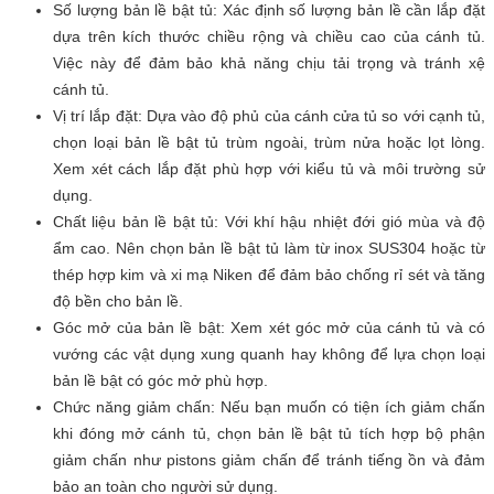
Số lượng bản lề bật tủ: Xác định số lượng bản lề cần lắp đặt
dựa trên kích thước chiều rộng và chiều cao của cánh tủ.
Việc này để đảm bảo khả năng chịu tải trọng và tránh xệ
cánh tủ.
Vị trí lắp đặt: Dựa vào độ phủ của cánh cửa tủ so với cạnh tủ,
chọn loại bản lề bật tủ trùm ngoài, trùm nửa hoặc lọt lòng.
Xem xét cách lắp đặt phù hợp với kiểu tủ và môi trường sử
dụng.
Chất liệu bản lề bật tủ: Với khí hậu nhiệt đới gió mùa và độ
ẩm cao. Nên chọn bản lề bật tủ làm từ inox SUS304 hoặc từ
thép hợp kim và xi mạ Niken để đảm bảo chống rỉ sét và tăng
độ bền cho bản lề.
Góc mở của bản lề bật: Xem xét góc mở của cánh tủ và có
vướng các vật dụng xung quanh hay không để lựa chọn loại
bản lề bật có góc mở phù hợp.
Chức năng giảm chấn: Nếu bạn muốn có tiện ích giảm chấn
khi đóng mở cánh tủ, chọn bản lề bật tủ tích hợp bộ phận
giảm chấn như pistons giảm chấn để tránh tiếng ồn và đảm
bảo an toàn cho người sử dụng.