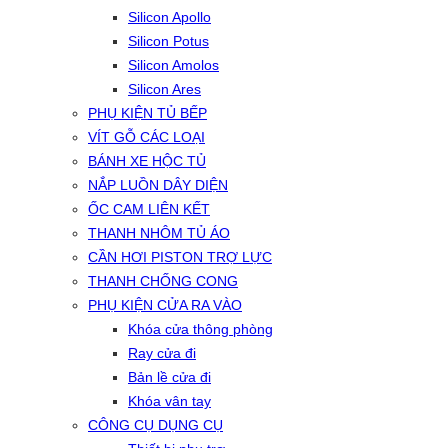
Silicon Apollo
Silicon Potus
Silicon Amolos
Silicon Ares
PHỤ KIỆN TỦ BẾP
VÍT GỖ CÁC LOẠI
BÁNH XE HỘC TỦ
NẮP LUỒN DÂY DIỆN
ỐC CAM LIÊN KẾT
THANH NHÔM TỦ ÁO
CẦN HƠI PISTON TRỢ LỰC
THANH CHỐNG CONG
PHỤ KIỆN CỬA RA VÀO
Khóa cửa thông phòng
Ray cửa đi
Bản lề cửa đi
Khóa vân tay
CÔNG CỤ DỤNG CỤ