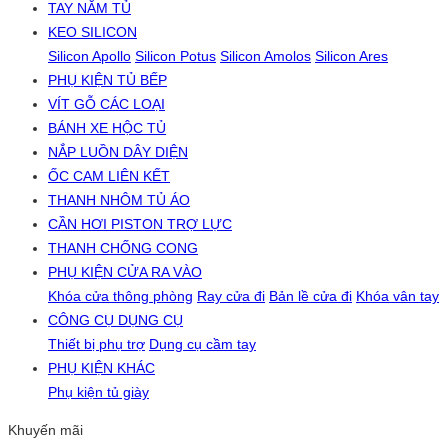
TAY NẮM TỦ
KEO SILICON
Silicon Apollo
Silicon Potus
Silicon Amolos
Silicon Ares
PHỤ KIỆN TỦ BẾP
VÍT GỖ CÁC LOẠI
BÁNH XE HỘC TỦ
NẮP LUỒN DÂY DIỆN
ỐC CAM LIÊN KẾT
THANH NHÔM TỦ ÁO
CẦN HƠI PISTON TRỢ LỰC
THANH CHỐNG CONG
PHỤ KIỆN CỬA RA VÀO
Khóa cửa thông phòng
Ray cửa đi
Bản lề cửa đi
Khóa vân tay
CÔNG CỤ DỤNG CỤ
Thiết bị phụ trợ
Dụng cụ cầm tay
PHỤ KIỆN KHÁC
Phụ kiện tủ giày
Khuyến mãi