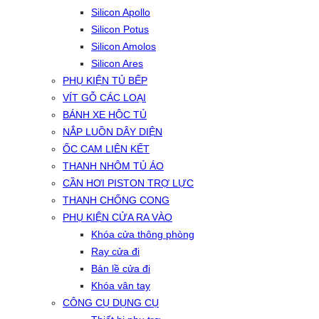
Silicon Apollo
Silicon Potus
Silicon Amolos
Silicon Ares
PHỤ KIỆN TỦ BẾP
VÍT GỖ CÁC LOẠI
BÁNH XE HỘC TỦ
NẮP LUỒN DÂY DIỆN
ỐC CAM LIÊN KẾT
THANH NHÔM TỦ ÁO
CẦN HƠI PISTON TRỢ LỰC
THANH CHỐNG CONG
PHỤ KIỆN CỬA RA VÀO
Khóa cửa thông phòng
Ray cửa đi
Bản lề cửa đi
Khóa vân tay
CÔNG CỤ DỤNG CỤ