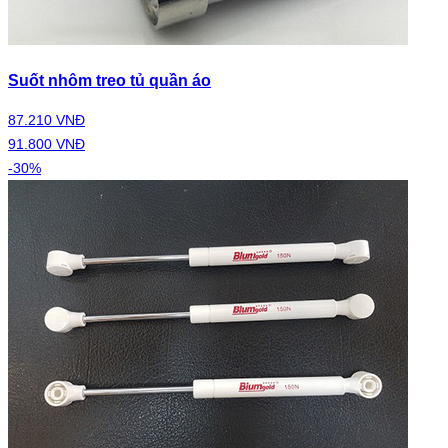
Suốt nhôm treo tủ quần áo
87.210 VNĐ
91.800 VNĐ
-30%