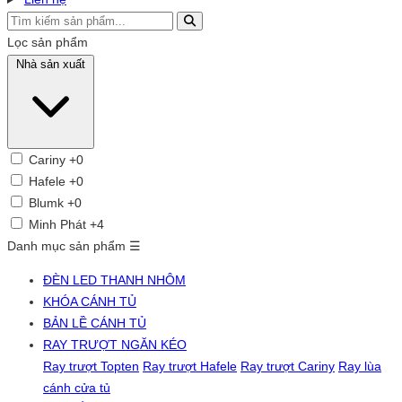
Lọc sản phẩm
Nhà sản xuất
Cariny
+0
Hafele
+0
Blumk
+0
Minh Phát
+4
Danh mục sản phẩm
☰
ĐÈN LED THANH NHÔM
KHÓA CÁNH TỦ
BẢN LỀ CÁNH TỦ
RAY TRƯỢT NGĂN KÉO
Ray trượt Topten
Ray trượt Hafele
Ray trượt Cariny
Ray lùa
cánh cửa tủ