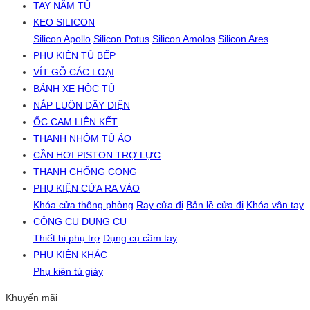
TAY NẮM TỦ
KEO SILICON
Silicon Apollo
Silicon Potus
Silicon Amolos
Silicon Ares
PHỤ KIỆN TỦ BẾP
VÍT GỖ CÁC LOẠI
BÁNH XE HỘC TỦ
NẮP LUỒN DÂY DIỆN
ỐC CAM LIÊN KẾT
THANH NHÔM TỦ ÁO
CẦN HƠI PISTON TRỢ LỰC
THANH CHỐNG CONG
PHỤ KIỆN CỬA RA VÀO
Khóa cửa thông phòng
Ray cửa đi
Bản lề cửa đi
Khóa vân tay
CÔNG CỤ DỤNG CỤ
Thiết bị phụ trợ
Dụng cụ cầm tay
PHỤ KIỆN KHÁC
Phụ kiện tủ giày
Khuyến mãi