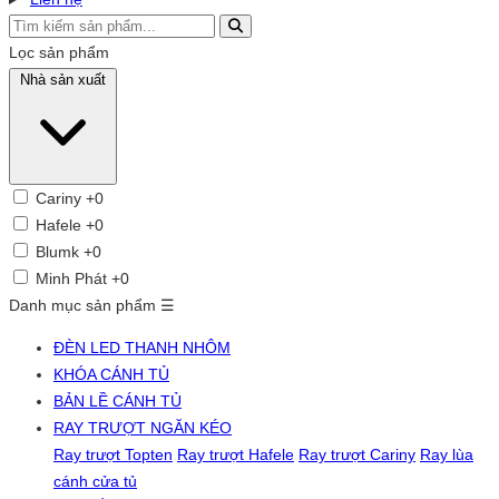
Lọc sản phẩm
Nhà sản xuất
Cariny
+0
Hafele
+0
Blumk
+0
Minh Phát
+0
Danh mục sản phẩm
☰
ĐÈN LED THANH NHÔM
KHÓA CÁNH TỦ
BẢN LỀ CÁNH TỦ
RAY TRƯỢT NGĂN KÉO
Ray trượt Topten
Ray trượt Hafele
Ray trượt Cariny
Ray lùa
cánh cửa tủ