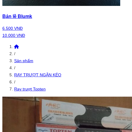
Bản lề Blumk
6.500 VNĐ
10.000 VNĐ
/
Sản phẩm
/
RAY TRƯỢT NGĂN KÉO
/
Ray trượt Topten