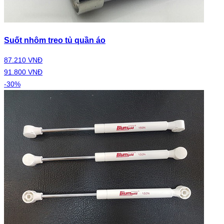
Suốt nhôm treo tủ quần áo
87.210 VNĐ
91.800 VNĐ
-30%