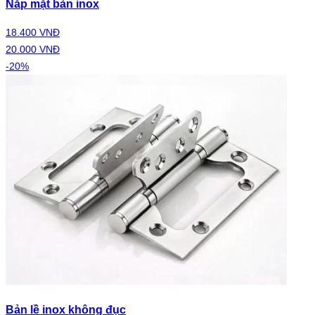
Nắp mặt bàn inox
18.400 VNĐ
20.000 VNĐ
-20%
Bản lề inox không đục