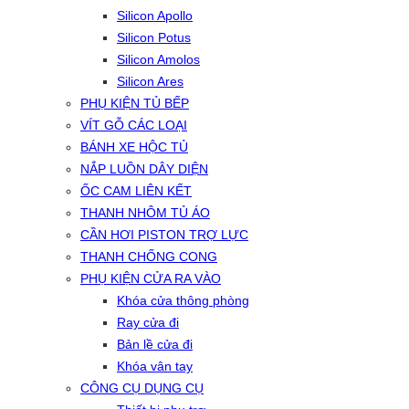
Silicon Apollo
Silicon Potus
Silicon Amolos
Silicon Ares
PHỤ KIỆN TỦ BẾP
VÍT GỖ CÁC LOẠI
BÁNH XE HỘC TỦ
NẮP LUỒN DÂY DIỆN
ỐC CAM LIÊN KẾT
THANH NHÔM TỦ ÁO
CẦN HƠI PISTON TRỢ LỰC
THANH CHỐNG CONG
PHỤ KIỆN CỬA RA VÀO
Khóa cửa thông phòng
Ray cửa đi
Bản lề cửa đi
Khóa vân tay
CÔNG CỤ DỤNG CỤ