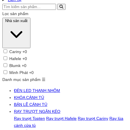
Lọc sản phẩm
Nhà sản xuất
Cariny
+0
Hafele
+0
Blumk
+0
Minh Phát
+0
Danh mục sản phẩm
☰
ĐÈN LED THANH NHÔM
KHÓA CÁNH TỦ
BẢN LỀ CÁNH TỦ
RAY TRƯỢT NGĂN KÉO
Ray trượt Topten
Ray trượt Hafele
Ray trượt Cariny
Ray lùa
cánh cửa tủ