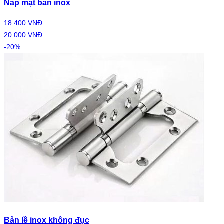
Nắp mặt bàn inox
18.400 VNĐ
20.000 VNĐ
-20%
Bản lề inox không đục