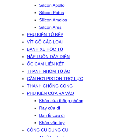
Silicon Apollo
Silicon Potus
Silicon Amolos
Silicon Ares
PHỤ KIỆN TỦ BẾP
VÍT GỖ CÁC LOẠI
BÁNH XE HỘC TỦ
NẮP LUỒN DÂY DIỆN
ỐC CAM LIÊN KẾT
THANH NHÔM TỦ ÁO
CẦN HƠI PISTON TRỢ LỰC
THANH CHỐNG CONG
PHỤ KIỆN CỬA RA VÀO
Khóa cửa thông phòng
Ray cửa đi
Bản lề cửa đi
Khóa vân tay
CÔNG CỤ DỤNG CỤ