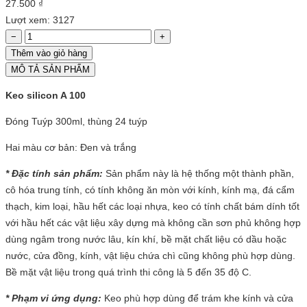
27.500 ₫
Lượt xem: 3127
−
+
Thêm vào giỏ hàng
MÔ TẢ SẢN PHẨM
Keo silicon A 100
Đóng Tuýp 300ml, thùng 24 tuýp
Hai màu cơ bản: Đen và trắng
* Đặc tính sản phẩm:
Sản phẩm này là hệ thống một thành phần,
cô hóa trung tính, có tính không ăn mòn với kính, kính mạ, đá cẩm
thạch, kim loại, hầu hết các loại nhựa, keo có tính chất bám dính tốt
với hầu hết các vật liệu xây dựng mà không cần sơn phủ không hợp
dùng ngâm trong nước lâu, kín khí, bề mặt chất liệu có dầu hoặc
nước, cửa đồng, kính, vật liệu chứa chì cũng không phù hợp dùng.
Bề mặt vật liệu trong quá trình thi công là 5 đến 35 độ C.
* Phạm vi ứng dụng:
Keo phù hợp dùng để trám khe kính và cửa