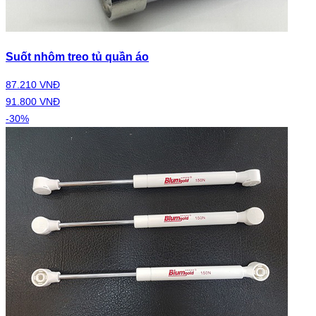
Suốt nhôm treo tủ quần áo
87.210 VNĐ
91.800 VNĐ
-30%