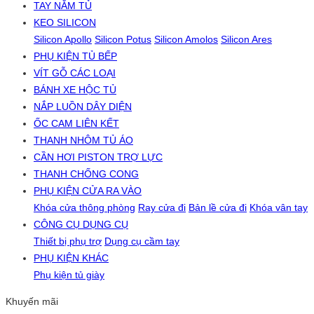
TAY NẮM TỦ
KEO SILICON
Silicon Apollo
Silicon Potus
Silicon Amolos
Silicon Ares
PHỤ KIỆN TỦ BẾP
VÍT GỖ CÁC LOẠI
BÁNH XE HỘC TỦ
NẮP LUỒN DÂY DIỆN
ỐC CAM LIÊN KẾT
THANH NHÔM TỦ ÁO
CẦN HƠI PISTON TRỢ LỰC
THANH CHỐNG CONG
PHỤ KIỆN CỬA RA VÀO
Khóa cửa thông phòng
Ray cửa đi
Bản lề cửa đi
Khóa vân tay
CÔNG CỤ DỤNG CỤ
Thiết bị phụ trợ
Dụng cụ cầm tay
PHỤ KIỆN KHÁC
Phụ kiện tủ giày
Khuyến mãi